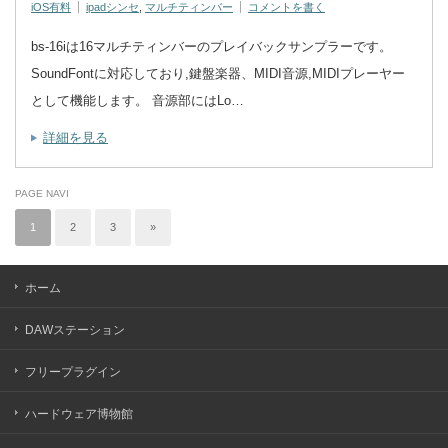
iOS有料
ipadシンセ
,
マルチティンバー
コメントを書く
bs-16iは16マルチティンバーのプレイバックサンプラーです。
SoundFontに対応しており,鍵盤楽器、MIDI音源,MIDIプレーヤー
として機能します。 音源部にはLo…
詳細を見る
PAGE NAVI
1
2
3
»
ホーム
DAWステーション
フリープラグイン
ハードウェア博物館