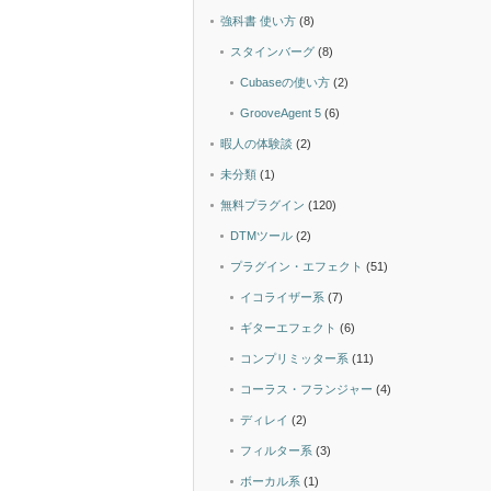
強科書 使い方
(8)
スタインバーグ
(8)
Cubaseの使い方
(2)
GrooveAgent 5
(6)
暇人の体験談
(2)
未分類
(1)
無料プラグイン
(120)
DTMツール
(2)
プラグイン・エフェクト
(51)
イコライザー系
(7)
ギターエフェクト
(6)
コンプリミッター系
(11)
コーラス・フランジャー
(4)
ディレイ
(2)
フィルター系
(3)
ボーカル系
(1)