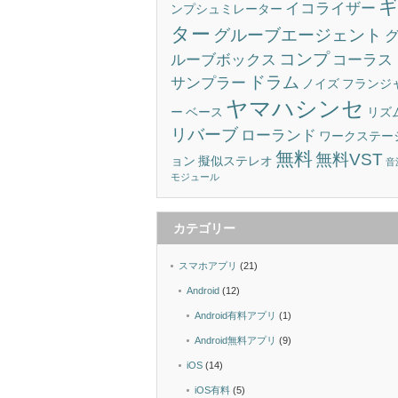
イコライザー
ンプシュミレーター
ター
グルーブエージェント
コンプ
ルーブボックス
コーラス
ドラム
サンプラー
ノイズ
フランジ
ヤマハシンセ
ー
ベース
リズ
リバーブ
ローランド
ワークステー
無料
無料VST
ョン
擬似ステレオ
音
モジュール
カテゴリー
スマホアプリ
(21)
Android
(12)
Android有料アプリ
(1)
Android無料アプリ
(9)
iOS
(14)
iOS有料
(5)