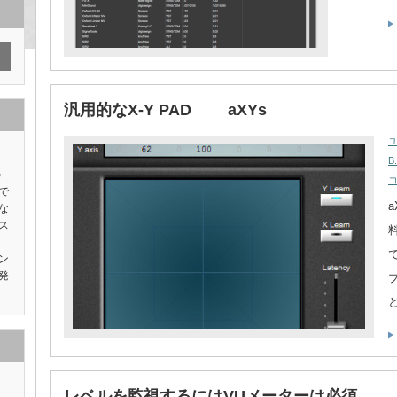
汎用的なX-Y PAD aXYs
B
の
で
a
な
ス
ッ
ン
発
レベルを監視するにはVUメーターは必須