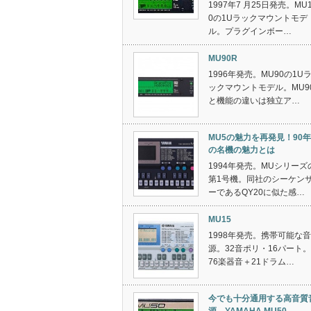
1997年7 月25日発売。MU
0の1Uラックマウントモデ
ル。プラグインボー…
MU90R
1996年発売。MU90の1U
ックマウントモデル。MU9
と機能の違いは独立ア…
MU5の魅力を再発見！90
の名機の魅力とは
1994年発売。MUシリーズ
第1号機。同社のシーケン
ーであるQY20に似た感…
MU15
1998年発売。携帯可能な音
源。32音ポリ・16パート。
76楽器音＋21ドラム…
今でも十分通用する高音質