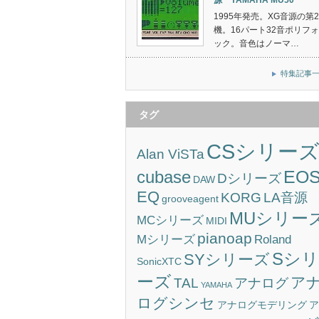
源 YAMAHA MU50
1995年発売。XG音源の第
機。16パート32音ポリフ
ック。音色はノーマ…
特集記事
タグ
CSシリー
Alan ViSTa
EO
cubase
Dシリーズ
DAW
EQ
KORG
LA音源
grooveagent
MUシリー
MCシリーズ
MIDI
pianoap
Mシリーズ
Roland
Sシリ
SYシリーズ
SonicXTC
ーズ
ア
TAL
アナログ
YAMAHA
ログシンセ
アナログモデリング
ア