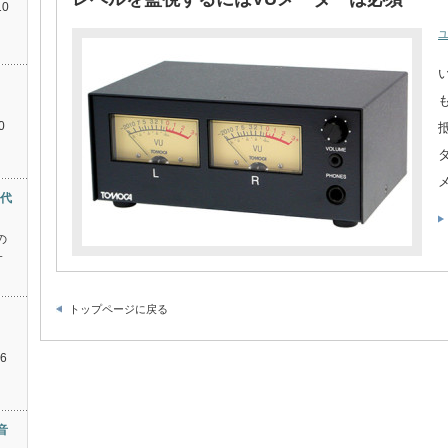
10
ラ
0
年代
の
サ
トップページに戻る
6
音