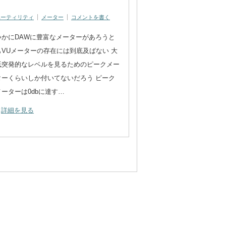
ユーティリティ
メーター
コメントを書く
いかにDAWに豊富なメーターがあろうと
もVUメーターの存在には到底及ばない 大
抵突発的なレベルを見るためのピークメー
ターくらいしか付いてないだろう ピーク
メーターは0dbに達す…
詳細を見る