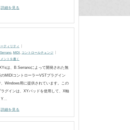
詳細を見る
ユーティリティ
.Serrano
,
MIDI
,
コントロールチェンジ
コメントを書く
XYsは、B.Serranoによって開発された無
料のMIDIコントローラーVSTプラグイン
で、Windows用に提供されています。この
プラグインは、XYパッドを使用して、X軸
とY…
詳細を見る