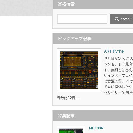
楽器検索
ピックアップ記事
ART Pyrite
見た目がSFなこ
シンセ。もう最高
す。無料とは思え
いインターフェイ
と音源の質。 パ
ド系に特化したシ
セサイザーで同時
音数は12音…
特集記事
MU100R